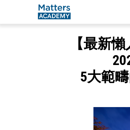
【最新懶
2
5大範