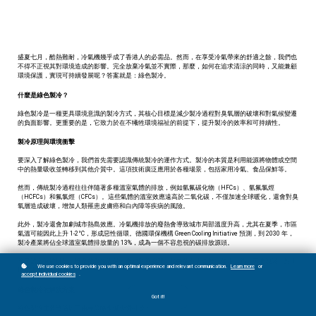
盛夏七月，酷熱難耐，冷氣機幾乎成了香港人的必需品。然而，在享受冷氣帶來的舒適之餘，我們也
不得不正視其對環境造成的影響。完全放棄冷氣並不實際，那麼，如何在追求清涼的同時，又能兼顧
環境保護，實現可持續發展呢？答案就是：綠色製冷。
什麼是綠色製冷？
綠色製冷是一種更具環境意識的製冷方式，其核心目標是減少製冷過程對臭氧層的破壞和對氣候變遷
的負面影響。更重要的是，它致力於在不犧牲環境福祉的前提下，提升製冷的效率和可持續性。
製冷原理與環境衝擊
要深入了解綠色製冷，我們首先需要認識傳統製冷的運作方式。製冷的本質是利用能源將物體或空間
中的熱量吸收並轉移到其他介質中。這項技術廣泛應用於各種場景，包括家用冷氣、食品保鮮等。
然而，傳統製冷過程往往伴隨著多種溫室氣體的排放，例如氫氟碳化物（HFCs）、氫氟氯烴
（HCFCs）和氟氯烴（CFCs）。這些氣體的溫室效應遠高於二氧化碳，不僅加速全球暖化，還會對臭
氧層造成破壞，增加人類罹患皮膚癌和白內障等疾病的風險。
此外，製冷還會加劇城市熱島效應。冷氣機排放的廢熱會導致城市局部溫度升高，尤其在夏季，市區
氣溫可能因此上升 1-2°C，形成惡性循環。德國環保機構 Green Cooling Initiative 預測，到 2030 年，
製冷產業將佔全球溫室氣體排放量的 13%，成為一個不容忽視的碳排放源頭。
除了溫室氣體排放，廢棄的製冷設備若未經妥善處理，其中的有害金屬（如汞、鉛）可能洩漏，對土
We use cookies to provide you with an optimal experience and relevant communication.
Learn more
or
壤和水源造成污染。
accept individual cookies
.
綠色製冷的解決方案
Got it!
綠色製冷主要透過以下兩種策略來減少碳排放：