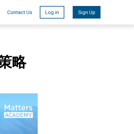
Contact Us
Log in
Sign Up
策略