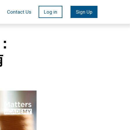
Contact Us
Log in
Sign Up
：
南