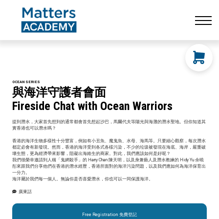
Resources
CONTACT US
LOG IN
SIGN UP
OCEAN SERIES
與海洋守護者會面
Fireside Chat with Ocean Warriors
提到潛水，大家首先想到的通常都會首先想起沙巴，馬爾代夫等陽光與海灘的潛水聖地。但你知道其
實香港也可以潛水嗎？
香港的海洋生物多樣性十分豐富，例如有小丑魚、魔鬼魚、水母、海馬等。只要細心觀察，每次潛水
都定必會有新發現。然而，香港的海洋受到各式各樣污染，不少的垃圾被發現在海底、海岸，嚴重破
壞生態，更為經濟帶來影響，阻礙出海維生的商家。對此，我們應該如何是好呢？
我們很榮幸邀請到人稱「鬼網殺手」的 Harry Chan 陳天明，以及身兼藝人及潛水教練的 Hidy Yu 余曉
彤來跟我們分享他們在香港的潛水經歷，香港所面對的海洋污染問題，以及我們應如何為海洋保育出
一分力。
海洋屬於我們每一個人。無論你是否喜愛潛水，你也可以一同保護海洋。
廣東話
Free Registration 免費登記