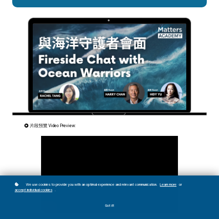
片段預覽 Video Preview:
We use cookies to provide you with an optimal experience and relevant communication.
Learn more
or
accept individual cookies
.
Got it!