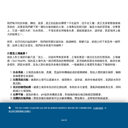
我們每天吃的米飯、麵包、蔬菜，真正的起點在哪裡？不在超市，也不在工廠；真正支撐著整個食物
系統的，其實是我們腳下那一層往往被忽略的土壤。土壤看似安靜沉默，像是大地的背景板，但事實
上，它是一個巨大的「生命系統」，不僅支撐全球糧食生產，還能過濾淡水、儲存碳，更是地球上最
大的碳庫之一。
然而，在ESG的討論熱潮中，我們經常關注碳排放、能源轉型、塑膠污染，卻很少停下來思考一個問
題：如果土壤正在退化，我們的未來還可持續嗎？
什麼是土壤健康？
很多人對土壤的印象只是「泥土」。但從科學角度來看，土壤其實是一個活生生的生態系統。土壤健
康（Soil Health）指的是土壤作為一個活體系統的整體狀態，是否能夠長期支持植物生長、維持生物
多樣性、調節水循環，並為人類社會提供各種生態服務。一塊健康的土壤通常具備以下幾個特徵：
生命系統：
土壤是由微生物、真菌、昆蟲與有機物組成的複雜網絡，類似人體的微生物群，驅動
各種重要生命過程。
生態系統功能：
健康的土壤可以過濾水分、循環養分、儲存碳、維持生物多樣性，並調節水與空
氣流動。
良好的物理結構：
健康土壤具有良好的孔隙結構，有助於水分滲透、通氣與植物根系生長，同時
能減少土壤侵蝕。
化學平衡：
適當的養分、pH值與有機質含量，對植物與微生物活動都至關重要。
活躍的生物系統：
豐富的微生物群落可以分解有機物、釋放養分，並幫助控制病蟲害。
土壤：不只是泥土，而是一個「地下城市」
We use cookies to provide you with an optimal experience and relevant communication.
Learn more
or
一克健康的土壤，可能含有數十億個微生物，它們與真菌、昆蟲和有機物共同形成一個複雜的網絡，
accept individual cookies
.
宛如一座繁忙的「地下城市」。這座城市的「居民」——微生物，扮演著不可或缺的角色：
Got it!
分解有機物：
將落葉和植物殘骸逐步分解，讓養分回歸自然。
驅動養分循環：
植物無法直接吸收氮、磷等元素，必須經由微生物轉化才能利用。